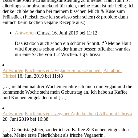
Dass eine solche Ernährungsumstellung zu unreiner Haut führt ist
allerdings sehr abschreckend für mich, meine Haut ist mir heilig. Ich
denke ich bleibe dann bei meinem bisschen Milch & Käse zum
Frühstück (Fleisch esse ich sowieso sehr selten) & probiere dann
einfach beim kochen vegane Rezepte aus:)
Antworten
Chrissi
16. Juni 2019 bei 11:12
Das ist doch auch schon ein schöner Schritt. 🙂 Meine Haut
wird übrigens schon wieder immer besser, offenbar war das
nur eine Sache von 1-2 Wochen. Lg Chrissi
Antworten
Kuchenrezept: Veganer Schokokuchen | All about
Chrissi
16. Juni 2019 bei 11:48
[…] nicht einmal drei Wochen ernähre ich mich nun vegan und die
kommende Woche steht mein Geburtstag an. Ich habe zu Kaffee
und Kuchen eingeladen und […]
Antworten
Kuchenrezept: veganer Apfelkuchen | All about Chrissi
20. Juni 2019 bei 16:38
[…] Geburtstagsfeier, zu der ich zu Kaffee & Kuchen eingeladen
habe. Meine erste Feierlichkeit als frische Veganerin.