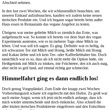
Abschied nehmen.
In den fast zwei Wochen, die wir schlussendlich brauchten, um
unseren Einkauf aufzubrauchen, kauften wir zudem keine neuen
tierischen Produkte ein. Und ich begann sogar bereits beim außer
Haus essen in Restaurants das vegane Angebot zu testen.
Übrigens war meine geliebte Milch so ziemlich das Erste, was
aufgebraucht war. So konnte ich bereits vor dem Start des vegan
Experiments austesten, wie es ist mehrere Tage ohne Milch zu
leben. Und was soll ich sagen: Es ging. Definitiv war es heftig, da
ich schwarzen Tee mit Milch und Honig, heiße Milch mit Honig
und Kakao liebte und ich kein Tee- oder Kaffeeliebhaber bin. Doch
tatsächlich war es so, dass als ich nicht mehr die Option hatte, ein
Heißgetränk mit Milch zu trinken, mir Früchtetee, den ich auch mag,
aber nicht so geil fand, auf einmal richtig gut schmeckte.
Himmelfahrt ging es dann endlich los!
Doch genug Vorgeplänkel. Zum Ende der knapp zwei Wochen
Vorbereitungszeit scharte ich regelrecht mit den Hufen. Zu groß war
auch meine Angst, wenn ich jetzt nicht endlich anfange, dass ich
mich wieder umentscheide und doch einknicke. Also schnell die
aller letzten tierischen Produktreste eingefroren und den Entschluss