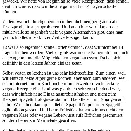
geweckt. Wir hatte von Beginn an so viele Rezeptideen, dass schnell
deutlich wurde, dass wir die alle gar nicht in 14 Tagen schaffen
können.
Zudem war ich durchgehend so unheimlich neugierig auch alle
Ersatzprodukte auszuprobieren. Und auch hier war klar, dass es
mittlerweile so sagenhaft viele vegane Alternativen gibt, dass man
gar nicht alles in so kurzer Zeit verköstigen kann.
Es war also eigentlich schnell offensichtlich, dass wir nicht bei 14
Tagen bleiben werden. Viel zu groß war unsere Neugierde und auch
das Angebot und die Möglichkeiten vegan zu essen. Da hat sich
definitiv in den letzten Jahren einiges getan.
Selbst vegan zu kochen ist uns sehr leichtgefallen. Zum einen, weil
wir einfach beide super gerne kochen, aber auch zum anderen, weil
es im Internet und in Kochbüchern mittlerweile so viele leckere
vegane Rezepte gibt. Und was glaub ich sehr entscheidend war,
dass wir einfach neue Dinge ausprobiert haben und nicht zum
Beispiel Spagetti Bolognese statt mit Hackfleisch mit Soja gemacht
habe. Wir haben dann quasi lieber Spagetti Napoli oder Spagetti
aglio olio gegessen. Und beim Frühstück haben wir uns nicht den
veganen Käse oder vegane Leberwurst aufs Brötchen geschmiert,
sondern lieber zur Marmelade gegriffen.
Zudem haben wir aber auch voller Neugierde Alternativen