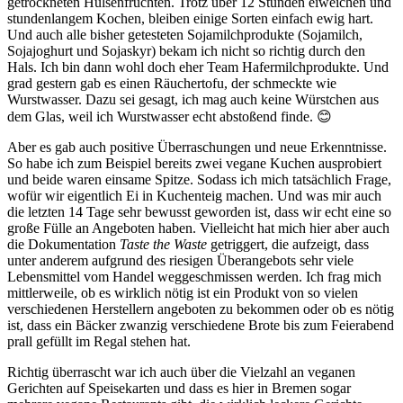
getrockneten Hülsenfrüchten. Trotz über 12 Stunden eiweichen und
stundenlangem Kochen, bleiben einige Sorten einfach ewig hart.
Und auch alle bisher getesteten Sojamilchprodukte (Sojamilch,
Sojajoghurt und Sojaskyr) bekam ich nicht so richtig durch den
Hals. Ich bin dann wohl doch eher Team Hafermilchprodukte. Und
grad gestern gab es einen Räuchertofu, der schmeckte wie
Wurstwasser. Dazu sei gesagt, ich mag auch keine Würstchen aus
dem Glas, weil ich Wurstwasser echt abstoßend finde. 😊
Aber es gab auch positive Überraschungen und neue Erkenntnisse.
So habe ich zum Beispiel bereits zwei vegane Kuchen ausprobiert
und beide waren einsame Spitze. Sodass ich mich tatsächlich Frage,
wofür wir eigentlich Ei in Kuchenteig machen. Und was mir auch
die letzten 14 Tage sehr bewusst geworden ist, dass wir echt eine so
große Fülle an Angeboten haben. Vielleicht hat mich hier aber auch
die Dokumentation
Taste the Waste
getriggert, die aufzeigt, dass
unter anderem aufgrund des riesigen Überangebots sehr viele
Lebensmittel vom Handel weggeschmissen werden. Ich frag mich
mittlerweile, ob es wirklich nötig ist ein Produkt von so vielen
verschiedenen Herstellern angeboten zu bekommen oder ob es nötig
ist, dass ein Bäcker zwanzig verschiedene Brote bis zum Feierabend
prall gefüllt im Regal stehen hat.
Richtig überrascht war ich auch über die Vielzahl an veganen
Gerichten auf Speisekarten und dass es hier in Bremen sogar