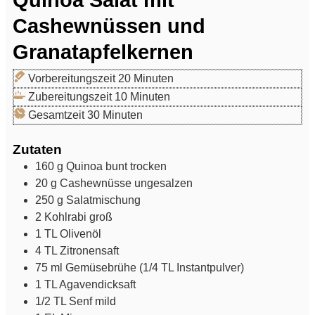
Quinoa Salat mit
Cashewnüssen und
Granatapfelkernen
Minuten
Vorbereitungszeit
20
Minuten
Minuten
Zubereitungszeit
10
Minuten
Minuten
Gesamtzeit
30
Minuten
Zutaten
160
g
Quinoa bunt
trocken
20
g
Cashewnüsse
ungesalzen
250
g
Salatmischung
2
Kohlrabi
groß
1
TL
Olivenöl
4
TL
Zitronensaft
75
ml
Gemüsebrühe (1/4 TL Instantpulver)
1
TL
Agavendicksaft
1/2
TL
Senf
mild