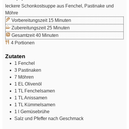
leckere Schonkostsuppe aus Fenchel, Pastinake und
Möhre
Minuten
Vorbereitungszeit
15
Minuten
Minuten
Zubereitungszeit
25
Minuten
Minuten
Gesamtzeit
40
Minuten
4
Portionen
Zutaten
1
Fenchel
3
Pastinaken
7
Möhren
1
EL
Olivenöl
1
TL
Fenchelsamen
1
TL
Anissamen
1
TL
Kümmelsamen
1
l
Gemüsebrühe
Salz und Pfeffer nach Geschmack