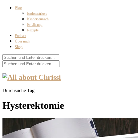
Blog
Endometriose
Kinderwunsch
Ernährung
Rezepte
Podcast
Über mich
Shop
Durchsuche Tag
Hysterektomie