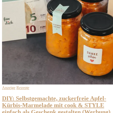
Anzeige
Rezepte
DIY: Selbstgemachte, zuckerfreie Apfel-
Kürbis-Marmelade mit cook & STYLE
einfach als Geschenk gestalten (Werbung)