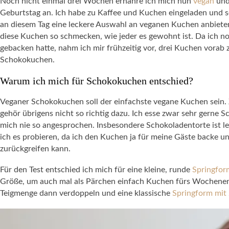
Noch nicht einmal drei Wochen ernähre ich mich nun
vegan
und
Geburtstag an. Ich habe zu Kaffee und Kuchen eingeladen und 
an diesem Tag eine leckere Auswahl an veganen Kuchen anbieten
diese Kuchen so schmecken, wie jeder es gewohnt ist. Da ich n
gebacken hatte, nahm ich mir frühzeitig vor, drei Kuchen vorab z
Schokokuchen.
Warum ich mich für Schokokuchen entschied?
Veganer Schokokuchen soll der einfachste vegane Kuchen sein. 
gehör übrigens nicht so richtig dazu. Ich esse zwar sehr gerne
mich nie so angesprochen. Insbesondere Schokoladentorte ist lei
ich es probieren, da ich den Kuchen ja für meine Gäste backe u
zurückgreifen kann.
Für den Test entschied ich mich für eine kleine, runde
Springfor
Größe, um auch mal als Pärchen einfach Kuchen fürs Wochenend
Teigmenge dann verdoppeln und eine klassische
Springform mit