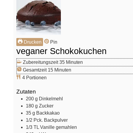
Drucken
Pin
veganer Schokokuchen
Minuten
Zubereitungszeit
35
Minuten
Minuten
Gesamtzeit
15
Minuten
4
Portionen
Zutaten
200
g
Dinkelmehl
180
g
Zucker
35
g
Backkakao
1/2
Pck.
Backpulver
1/3
TL
Vanille
gemahlen