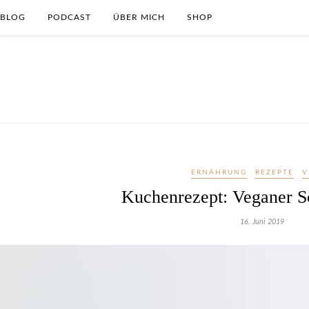
BLOG
PODCAST
ÜBER MICH
SHOP
ERNÄHRUNG
REZEPTE
V
Kuchenrezept: Veganer 
16. Juni 2019