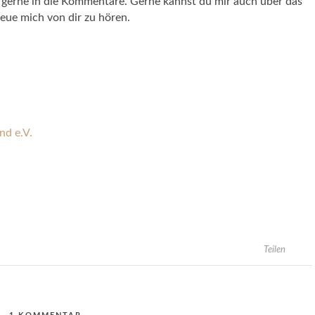
 gerne in die Kommentare. Gerne kannst du mir auch über das
reue mich von dir zu hören.
nd e.V.
Teilen