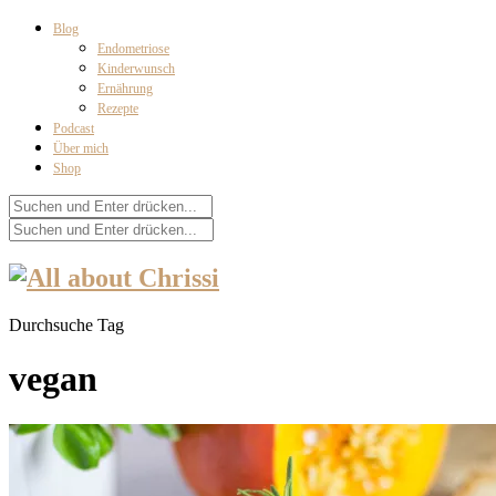
Blog
Endometriose
Kinderwunsch
Ernährung
Rezepte
Podcast
Über mich
Shop
Durchsuche Tag
vegan